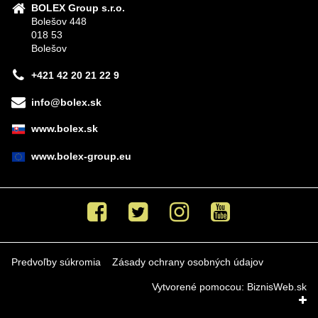
BOLEX Group s.r.o.
Bolešov 448
018 53
Bolešov
+421 42 20 21 22 9
info@bolex.sk
www.bolex.sk
www.bolex-group.eu
Facebook
Twitter
Instagram
Youtube
Predvoľby súkromia
Zásady ochrany osobných údajov
Vytvorené pomocou:
BiznisWeb.sk