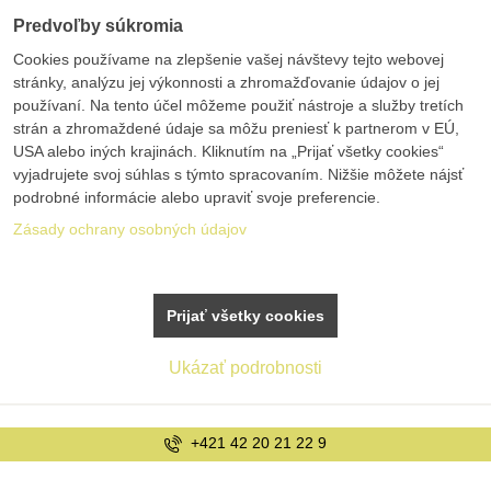
Predvoľby súkromia
Cookies používame na zlepšenie vašej návštevy tejto webovej
stránky, analýzu jej výkonnosti a zhromažďovanie údajov o jej
používaní. Na tento účel môžeme použiť nástroje a služby tretích
strán a zhromaždené údaje sa môžu preniesť k partnerom v EÚ,
USA alebo iných krajinách. Kliknutím na „Prijať všetky cookies“
vyjadrujete svoj súhlas s týmto spracovaním. Nižšie môžete nájsť
podrobné informácie alebo upraviť svoje preferencie.
Zásady ochrany osobných údajov
Prijať všetky cookies
Ukázať podrobnosti
+421 42 20 21 22 9