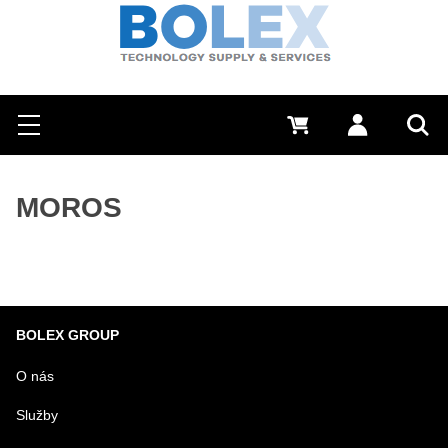
Hľadať
0 €
Prihlásiť sa
Menu
Vyh
MOROS
BOLEX GROUP
O nás
Služby