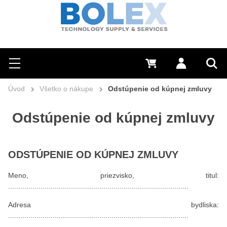
Hľadať
0 €
Prihlásiť sa
Menu
Vyh
Úvod
Všetko o nákupe
Odstúpenie od kúpnej zmluvy
Odstúpenie od kúpnej zmluvy
ODSTÚPENIE OD KÚPNEJ ZMLUVY
Meno, priezvisko, titul:
.........................................................................................
Adresa bydliska:
.........................................................................................