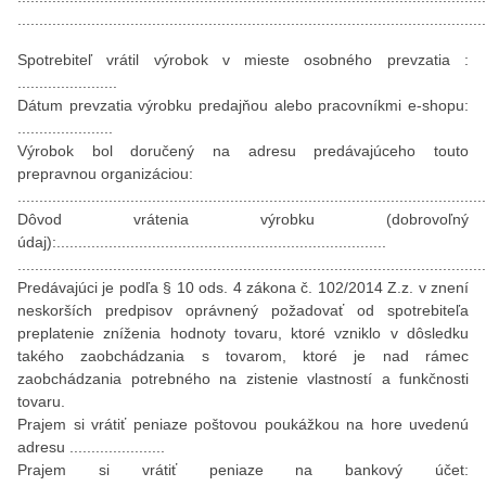
............................................................................................................
Spotrebiteľ vrátil výrobok v mieste osobného prevzatia :
.......................
Dátum prevzatia výrobku predajňou alebo pracovníkmi e-shopu:
......................
Výrobok bol doručený na adresu predávajúceho touto
prepravnou organizáciou:
............................................................................................................
Dôvod vrátenia výrobku (dobrovoľný
údaj):............................................................................
............................................................................................................
Predávajúci je podľa § 10 ods. 4 zákona č. 102/2014 Z.z. v znení
neskorších predpisov oprávnený požadovať od spotrebiteľa
preplatenie zníženia hodnoty tovaru, ktoré vzniklo v dôsledku
takého zaobchádzania s tovarom, ktoré je nad rámec
zaobchádzania potrebného na zistenie vlastností a funkčnosti
tovaru.
Prajem si vrátiť peniaze poštovou poukážkou na hore uvedenú
adresu ......................
Prajem si vrátiť peniaze na bankový účet: