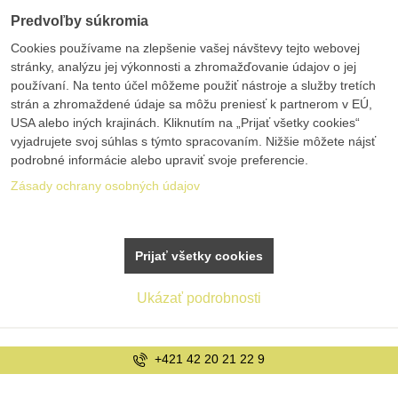
Predvoľby súkromia
Cookies používame na zlepšenie vašej návštevy tejto webovej
stránky, analýzu jej výkonnosti a zhromažďovanie údajov o jej
používaní. Na tento účel môžeme použiť nástroje a služby tretích
strán a zhromaždené údaje sa môžu preniesť k partnerom v EÚ,
USA alebo iných krajinách. Kliknutím na „Prijať všetky cookies“
vyjadrujete svoj súhlas s týmto spracovaním. Nižšie môžete nájsť
podrobné informácie alebo upraviť svoje preferencie.
Zásady ochrany osobných údajov
Prijať všetky cookies
Ukázať podrobnosti
+421 42 20 21 22 9