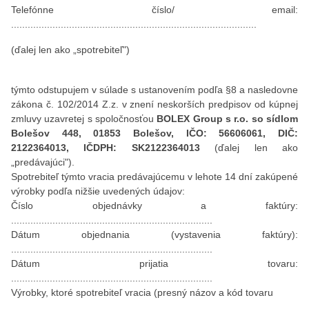
Telefónne číslo/ email:
.........................................................................................
(ďalej len ako „spotrebiteľ")
týmto odstupujem v súlade s ustanovením podľa §8 a nasledovne
zákona č. 102/2014 Z.z. v znení neskorších predpisov od kúpnej
zmluvy uzavretej s spoločnosťou
BOLEX Group s r.o. so sídlom
Bolešov 448, 01853 Bolešov, IČO: 56606061, DIČ:
2122364013, IČDPH: SK2122364013
(ďalej len ako
„predávajúci").
Spotrebiteľ týmto vracia predávajúcemu v lehote 14 dní zakúpené
výrobky podľa nižšie uvedených údajov:
Číslo objednávky a faktúry:
.........................................................................
Dátum objednania (vystavenia faktúry):
.........................................................................
Dátum prijatia tovaru:
.........................................................................
Výrobky, ktoré spotrebiteľ vracia (presný názov a kód tovaru
............................................................................................................