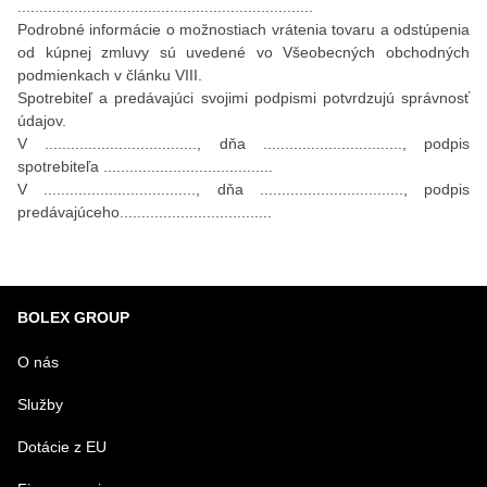
....................................................................
Podrobné informácie o možnostiach vrátenia tovaru a odstúpenia
od kúpnej zmluvy sú uvedené vo Všeobecných obchodných
podmienkach v článku VIII.
Spotrebiteľ a predávajúci svojimi podpismi potvrdzujú správnosť
údajov.
V ..................................., dňa ................................, podpis
spotrebiteľa .......................................
V ..................................., dňa ................................., podpis
predávajúceho...................................
BOLEX GROUP
O nás
Služby
Dotácie z EU