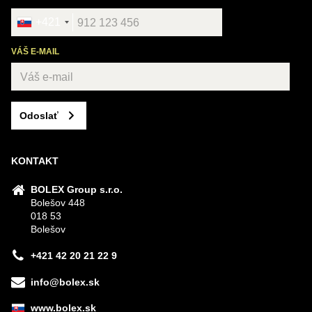
+421
VÁŠ E-MAIL
Odoslať
KONTAKT
BOLEX Group s.r.o.
Bolešov 448
018 53
Bolešov
+421 42 20 21 22 9
info@bolex.sk
www.bolex.sk