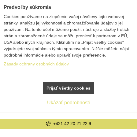
Predvoľby súkromia
Cookies používame na zlepšenie vašej návštevy tejto webovej
stránky, analýzu jej výkonnosti a zhromažďovanie údajov o jej
používaní. Na tento účel môžeme použiť nástroje a služby tretích
strán a zhromaždené údaje sa môžu preniesť k partnerom v EÚ,
USA alebo iných krajinách. Kliknutím na „Prijať všetky cookies“
vyjadrujete svoj súhlas s týmto spracovaním. Nižšie môžete nájsť
podrobné informácie alebo upraviť svoje preferencie.
Zásady ochrany osobných údajov
Prijať všetky cookies
Ukázať podrobnosti
+421 42 20 21 22 9