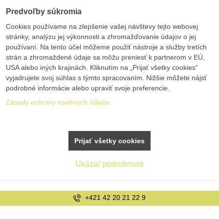
Predvoľby súkromia
Cookies používame na zlepšenie vašej návštevy tejto webovej
stránky, analýzu jej výkonnosti a zhromažďovanie údajov o jej
používaní. Na tento účel môžeme použiť nástroje a služby tretích
strán a zhromaždené údaje sa môžu preniesť k partnerom v EÚ,
USA alebo iných krajinách. Kliknutím na „Prijať všetky cookies“
vyjadrujete svoj súhlas s týmto spracovaním. Nižšie môžete nájsť
podrobné informácie alebo upraviť svoje preferencie.
Zásady ochrany osobných údajov
Prijať všetky cookies
Ukázať podrobnosti
+421 42 20 21 22 9