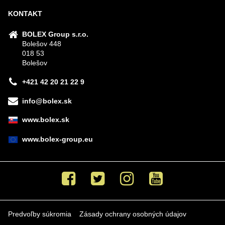
KONTAKT
BOLEX Group s.r.o.
Bolešov 448
018 53
Bolešov
+421 42 20 21 22 9
info@bolex.sk
www.bolex.sk
www.bolex-group.eu
Facebook
Twitter
Instagram
Youtube
Predvoľby súkromia
Zásady ochrany osobných údajov