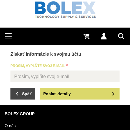
Hľadať
0 €
Prihlásiť sa
Menu
Vyh
Získať informácie k svojmu účtu
PROSÍM, VYPLŇTE SVOJ E-MAIL
Späť
Poslať detaily
BOLEX GROUP
O nás